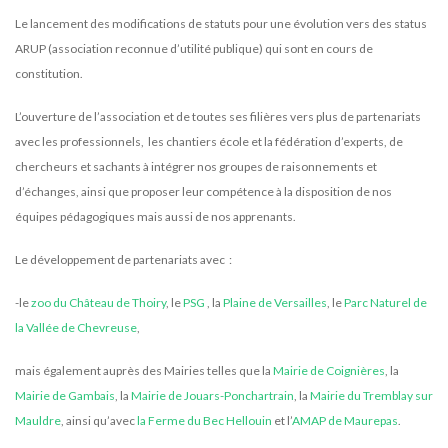
Le lancement des modifications de statuts pour une évolution vers des status
ARUP (association reconnue d’utilité publique) qui sont en cours de
constitution.
L’ouverture de l’association et de toutes ses filières vers plus de partenariats
avec les professionnels, les chantiers école et la fédération d’experts, de
chercheurs et sachants à intégrer nos groupes de raisonnements et
d’échanges, ainsi que proposer leur compétence à la disposition de nos
équipes pédagogiques mais aussi de nos apprenants.
Le développement de partenariats avec :
-le
zoo du Château de Thoiry
, le
PSG
, la
Plaine de Versailles
, le
Parc Naturel de
la Vallée de Chevreuse
,
mais également auprès des Mairies telles que la
Mairie de Coignières
, la
Mairie de Gambais
, la
Mairie de Jouars-Ponchartrain
, la
Mairie du Tremblay sur
Mauldre
, ainsi qu’avec
la Ferme du Bec Hellouin
et l’
AMAP de Maurepas
.