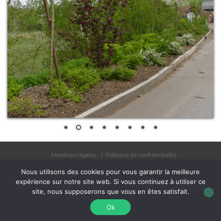
Mentions légales
Politique de confidentialité
Cookie Policy
Agrément phytosanitaire
Nous utilisons des cookies pour vous garantir la meilleure
expérience sur notre site web. Si vous continuez à utiliser ce
Copyright 2025 - Les Jardins à l'Ancienne SAS tous
site, nous supposerons que vous en êtes satisfait.
droits réservés - SIRET 43861420800033 - Tél.
01 30
Ok
24 81 13