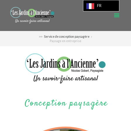
FR
Service de conception paysagère
Paysage en entreprise
Conception paysagère