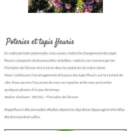
Poteries et tapis fleuris
En cette période automnale, nous avons réalisé le changement des tapis
fleuris composés de bisannuelles et bulbes, réalisés sur mesure par les
Floriades de l’Arnon et à insérer dans les poteries de notre client.
Nous continuons l’aménagement et la pose des tapis fleuris sur le restant du
site. Nous aurons l’occasion de vous en reparler et de vous présenter
quelques photos d’ici peu de temps.
Atelier Vierkant – BIO3G – Floriades de l’Arnon
#tapisfleuris #bisannuelles #bulbes #poteries #jardinier #paysagiste #viroflay
#lechesnay #versailles