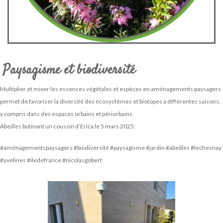
Paysagisme et biodiversité
Multiplier et mixer les essences végétales et espèces en aménagements paysagers
permet de favoriser la diversité des écosystèmes et biotopes à différentes saisons,
y compris dans des espaces urbains et périurbains.
Abeilles butinant un coussin d’Erica le 5 mars 2025.
#aménagementspaysagers #biodiversité #paysagisme #jardin #abeilles #lechesnay
#yvelines #iledefrance #nicolasgobert