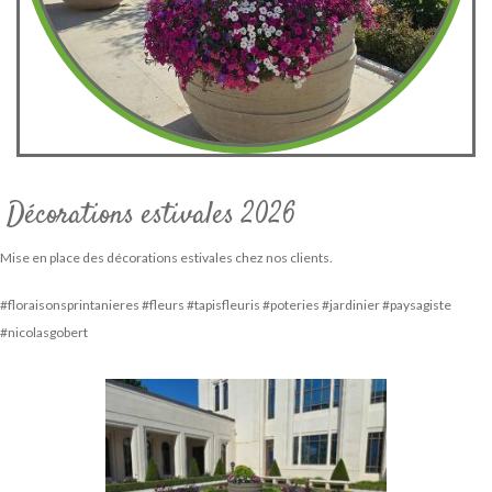
Décorations estivales 2026
Mise en place des décorations estivales chez nos clients.
#floraisonsprintanieres #fleurs #tapisfleuris #poteries #jardinier #paysagiste
#nicolasgobert