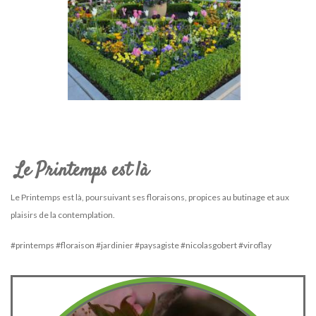
Le Printemps est là
Le Printemps est là, poursuivant ses floraisons, propices au butinage et aux
plaisirs de la contemplation.
#printemps #floraison #jardinier #paysagiste #nicolasgobert #viroflay