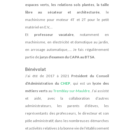
espaces verts, les relations sols plantes
,
la taille
libre au sécateur et architecturée
, le
machinisme pour moteur 4T et 2T pour le petit
matériel en E.V,…
Et
professeur vacataire
, notamment en
machinisme, en électricité et domotique au jardin,
en arrosage automatique,…. Je fais régulièrement
partie de
jurys d’examen du CAPA au BTSA
.
Bénévolat
J’ai été de 2017 à 2021
Président du Conseil
d’Administration du
CHEP
, qui est un
lycée des
métiers verts
au
Tremblay-sur-Mauldre
. J’ai assisté
et aidé, avec la collaboration d’autres
administrateurs, les parents d’élèves, les
représentants des professeurs, le directeur et son
pôle administratif, dans les nombreuses démarches
et activités relatives à la bonne vie de l’établissement