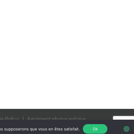
e Policy
Agrément phytosanitaire
1 30 24 81 13
ous supposerons que vous en êtes satisfait.
Ok