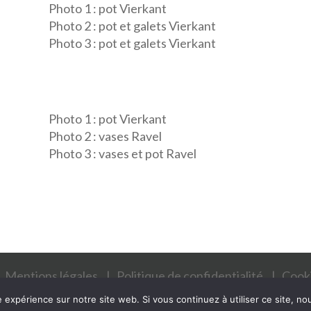
Photo 1 : pot Vierkant
Photo 2 : pot et galets Vierkant
Photo 3 : pot et galets Vierkant
Photo 1 : pot Vierkant
Photo 2 : vases Ravel
Photo 3 : vases et pot Ravel
Mentions légales
Politique de confidentialité
Cooki
 SAS tous droits réservés - SIRET 43861420800033 - Tél.
0
e expérience sur notre site web. Si vous continuez à utiliser ce site, n