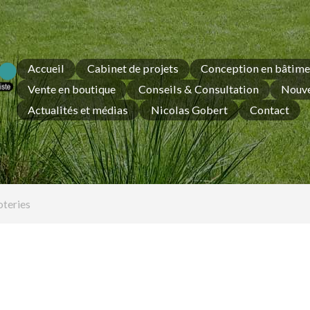
Accueil
Cabinet de projets
Conception en bâtime
Vente en boutique
Conseils & Consultation
Nouve
Actualités et médias
Nicolas Gobert
Contact
oteries